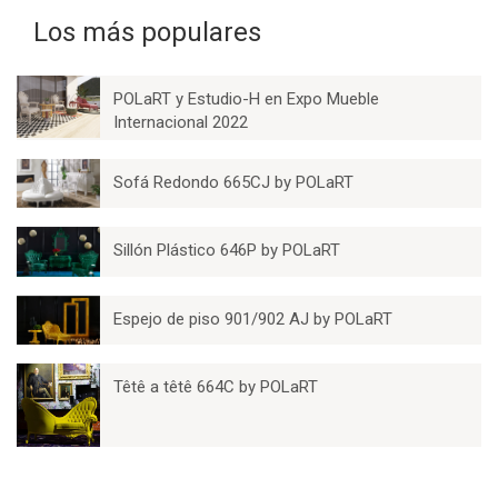
Los más populares
POLaRT y Estudio-H en Expo Mueble
Internacional 2022
Sofá Redondo 665CJ by POLaRT
Sillón Plástico 646P by POLaRT
Espejo de piso 901/902 AJ by POLaRT
Têtê a têtê 664C by POLaRT