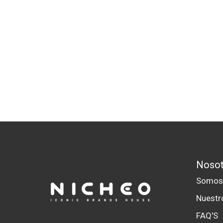
Nosot
Somo
Nuestr
FAQ'S