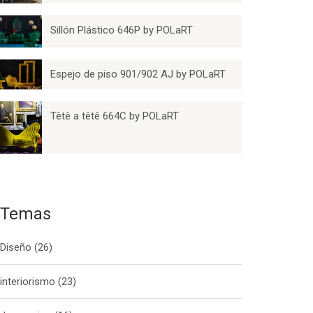
Sillón Plástico 646P by POLaRT
Espejo de piso 901/902 AJ by POLaRT
Têtê a têtê 664C by POLaRT
Temas
Diseño
(26)
interiorismo
(23)