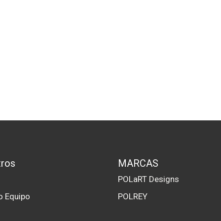
ros
MARCAS
s
POLaRT Designs
o Equipo
POLREY