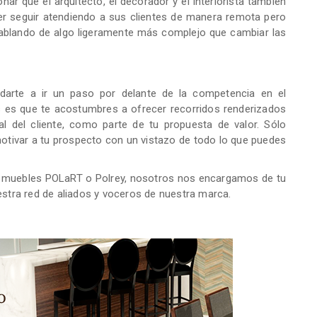
r que el arquitecto, el decorador y el interiorista también
er seguir atendiendo a sus clientes de manera remota pero
s hablando de algo ligeramente más complejo que cambiar las
udarte a ir un paso por delante de la competencia en el
as es que te acostumbres a ofrecer recorridos renderizados
al del cliente, como parte de tu propuesta de valor. Sólo
otivar a tu prospecto con un vistazo de todo lo que puedes
ye muebles POLaRT o Polrey, nosotros nos encargamos de tu
estra red de aliados y voceros de nuestra marca.