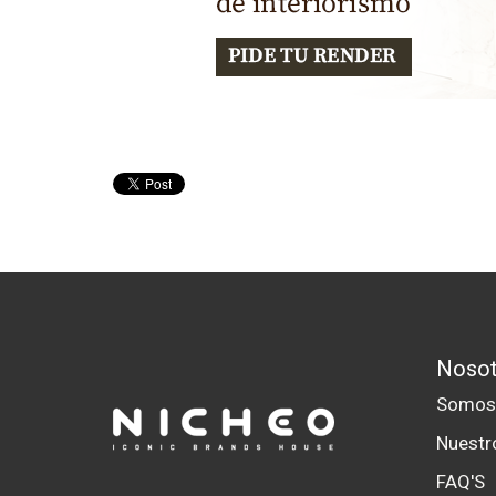
Nosot
Somo
Nuestr
FAQ'S